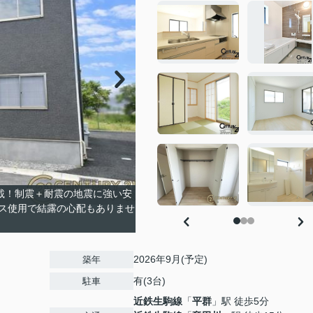
搭載！制震＋耐震の地震に強い安
ラス使用で結露の心配もありませ
2026年9月(予定)
築年
有(3台)
駐車
近鉄生駒線
「
平群
」駅 徒歩5分