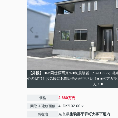
【外観】
■≪同仕様写真≫■制震装置（SAFE365）
心の邸宅！お気軽にお問い合わせ下さい！■ ■ペアガ
ん！■
2,880万円
価格
4LDK/102.06㎡
間取り/建物面積
奈良県
生駒郡平群町
大字下垣内
所在地