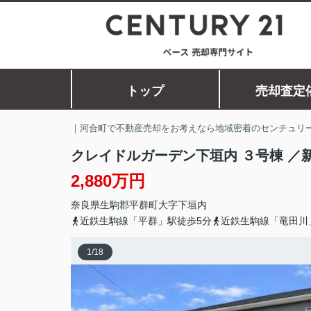
トップ
売却査定
｜河合町で不動産売却をお考えなら地域密着のセンチュリー
クレイドルガーデン下垣内 ３号棟 ／
2,880万円
奈良県
生駒郡平群町
大字下垣内
近鉄生駒線「平群」駅徒歩5分
近鉄生駒線「竜田川
1
/
18