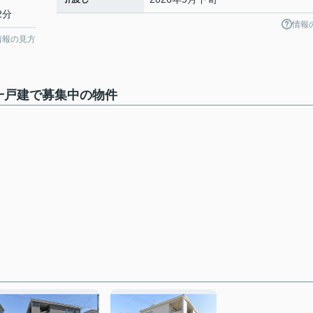
2分
情報
情報の見方
一戸建で募集中の物件