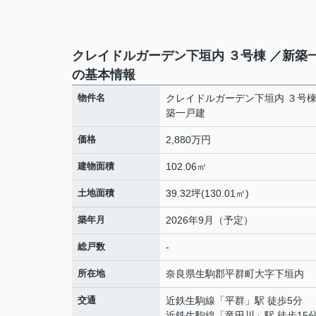
クレイドルガーデン下垣内 ３号棟 ／新築
の基本情報
物件名
クレイドルガーデン下垣内 ３号棟
築一戸建
価格
2,880万円
建物面積
102.06㎡
土地面積
39.32坪(130.01㎡)
築年月
2026年9月（予定）
総戸数
-
所在地
奈良県
生駒郡平群町
大字下垣内
交通
近鉄生駒線
「
平群
」駅 徒歩5分
近鉄生駒線
「
竜田川
」駅 徒歩15