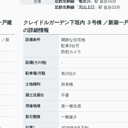
近鉄生駒線
「
竜田川
」駅 徒歩15分
交通
近鉄生駒線
「
元山上口
」駅 徒歩22分
一戸建
クレイドルガーデン下垣内 ３号棟 ／新築一
の詳細情報
 ／新
設備条件
閑静な住宅地
駐車3台可
防犯カメラ
設備(その他)
-
駐車場/月額
有(3台)/-
土地権利
所有権
国土法届出
不要
用途地域
第一種住居
取引態様
一般媒介
分
引渡し
2026年9月下旬