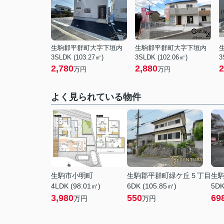
生駒郡平群町大字下垣内
生駒郡平群町大字下垣内
3SLDK (103.27㎡)
3SLDK (102.06㎡)
3
2,780
2,880
2
万円
万円
よく見られている物件
生駒市小明町
生駒郡平群町緑ケ丘５丁目
生
4LDK (98.01㎡)
6DK (105.85㎡)
5DK
3,980
550
69
万円
万円