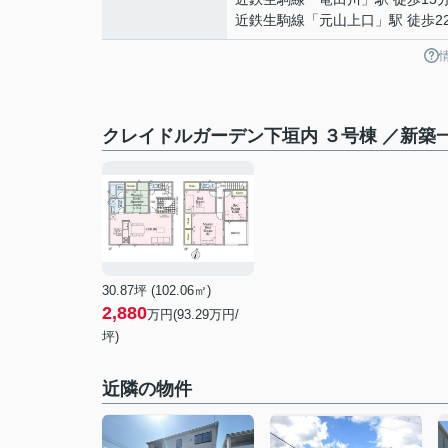
近鉄生駒線
「
元山上口
」駅 徒歩2
クレイドルガーデン下垣内 ３号棟 ／新築
30.87坪 (102.06㎡)
2,880
万円(
93.29
万円/
坪)
近隣の物件