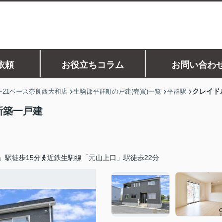
依頼
お役立ちコラム
お問い合わ
クレイド
21ベース奈良西大和店
生駒郡平群町の戸建(売買)一覧
平群駅
新築一戸建
」駅徒歩15分
近鉄生駒線「元山上口」駅徒歩22分