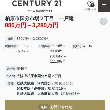
0
お気に入り
柏原市国分市場２丁目 一戸建
880万円～3,280万円
880万円～3,280万円
価格
83.35㎡～
17.79坪～
4LDK
建物面積
土地面積
間取り
92.47㎡
33.83坪
(58.84㎡～
111.86㎡)
築49年
築年数
大阪府
柏原市
国分市場
２丁目
所在地
近鉄大阪線
「
河内国分
」駅 徒歩14分
交通
関西本線
「
高井田
」駅 徒歩19分
近鉄大阪線
「
大阪教育大前
」駅 徒歩23分
お問い合わせ
無料