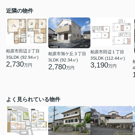
近隣の物件
柏原市田辺２丁目
柏原市田辺１丁目
柏原市旭ケ丘３丁目
3SLDK (92.94㎡)
3SLDK (112.44㎡)
3LDK (92.34㎡)
2,730
3,190
万円
2,780
万円
4
万円
よく見られている物件