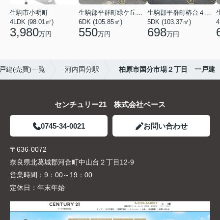
生駒市小明町
生駒郡平群町緑ケ丘５丁目
生駒郡平群町椿台４丁目
4LDK (98.01㎡)
6DK (105.85㎡)
5DK (103.37㎡)
4
3,980
550
698
万円
万円
万円
戸建(売買)一覧
河内国分駅
柏原市国分市場２丁目 一戸建
センチュリー21 株式会社ベース
0745-34-0021
お問い合わせ
〒636-0072
奈良県北葛城郡河合町中山台２丁目12-9
営業時間：
9：00～19：00
定休日：
年末年始