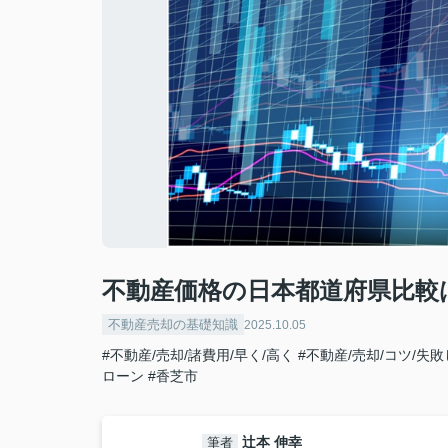
不動産価格の日本都道府県比較は
不動産売却の基礎知識
2025.10.05
#不動産/売却/諸費用/早く/高く
#不動産/売却/コツ/失
ローン
#香芝市
辻本 伸幸
筆者