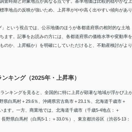
調査時期と対象地点が異なる点です。基準地価は比較的穏やかな
標準地点の反映が強いため、上昇率がやや高く出やすい傾向があ
ンキング」という視点では、公示地価のほうが各都道府県の相対的な土地
ちます。記事をお読みの方には、各都道府県の価格水準や変動率
ものか、上昇幅か）を明確にしていただけると、不動産検討がよ
ンキング（2025年・上昇率）
動率ランキングを見ると、全国的に特に上昇が顕著な地域が浮かび上
野県白馬村＋29.6％、沖縄県宮古島市＋23.1％、北海道千歳市＋
めています。一方、商業地では、北海道千歳市（千歳5‑4地点：＋
8％）、長野県白馬村（白馬5‑1：＋33.0％）、東京都渋谷区（渋谷5‑13：