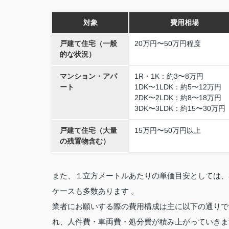
対象
費用相場
戸建て住宅（一般
20万円〜50万円程度
的な状況）
マンション・アパ
1R・1K：約3〜8万円
ート
1DK〜1LDK：約5〜12万円
2DK〜2LDK：約8〜18万円
3DK〜3LDK：約15〜30万円
戸建て住宅（大量
15万円〜50万円以上
の残置物含む）
また、１立方メートルあたりの単価目安としては、3,
ケースも多数あります 。
業者にお願いする際の費用構成は主に以下の通りで
れ、人件費・車両費・処分費が積み上がっていきま