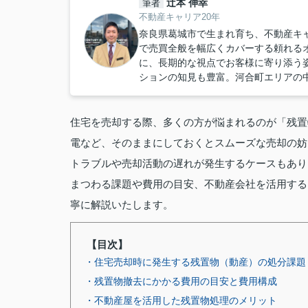
辻本 伸幸
筆者
不動産キャリア20年
奈良県葛城市で生まれ育ち、不動産キ
で売買全般を幅広くカバーする頼れる
に、長期的な視点でお客様に寄り添う
ションの知見も豊富。河合町エリアの
住宅を売却する際、多くの方が悩まれるのが「残置
電など、そのままにしておくとスムーズな売却の妨
トラブルや売却活動の遅れが発生するケースもあり
まつわる課題や費用の目安、不動産会社を活用する
寧に解説いたします。
【目次】
・住宅売却時に発生する残置物（動産）の処分課題
・残置物撤去にかかる費用の目安と費用構成
・不動産屋を活用した残置物処理のメリット