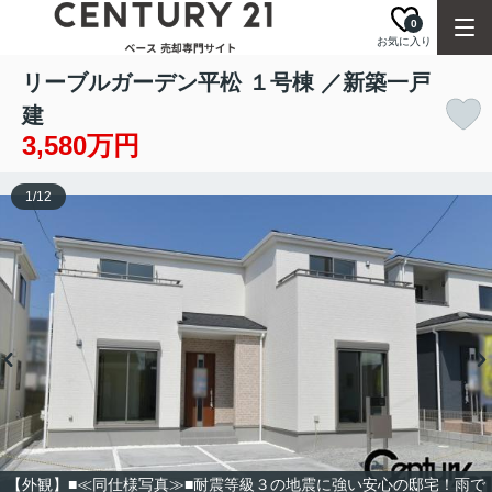
0
お気に入り
リーブルガーデン平松 １号棟 ／新築一戸
建
3,580万円
1
/
12
【外観】■≪同仕様写真≫■耐震等級３の地震に強い安心の邸宅！雨で