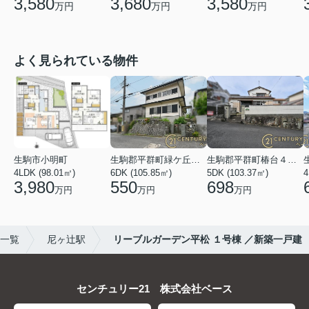
3,580
3,680
3,580
万円
万円
万円
よく見られている物件
生駒市小明町
生駒郡平群町緑ケ丘５丁目
生駒郡平群町椿台４丁目
4LDK (98.01㎡)
6DK (105.85㎡)
5DK (103.37㎡)
4
3,980
550
698
万円
万円
万円
)一覧
尼ヶ辻駅
リーブルガーデン平松 １号棟 ／新築一戸建
センチュリー21 株式会社ベース