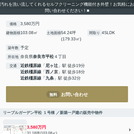
汚れを洗い流してくれるセルフクリーニング機能付き外壁！お気軽にお
問い合わせください！■
3,580万円
価格
103.08㎡
54.24坪
4SLDK
建物面積
土地面積
間取り
(179.33㎡)
予定
築年数
奈良県
奈良市
平松
４丁目
所在地
近鉄橿原線
「
尼ヶ辻
」駅 徒歩19分
交通
近鉄橿原線
「
西ノ京
」駅 徒歩18分
近鉄橿原線
「
九条
」駅 徒歩32分
お問い合わせ
無料
リーブルガーデン平松 １号棟 ／新築一戸建の販売中物件
3,580万円
31.18坪(103.08㎡)