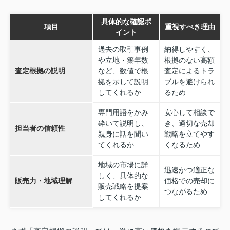
具体的な確認ポ
項目
重視すべき理由
イント
過去の取引事例
納得しやすく、
や立地・築年数
根拠のない高額
査定根拠の説明
など、数値で根
査定によるトラ
拠を示して説明
ブルを避けられ
してくれるか
るため
専門用語をかみ
安心して相談で
砕いて説明し、
き、適切な売却
担当者の信頼性
親身に話を聞い
戦略を立てやす
てくれるか
くなるため
地域の市場に詳
迅速かつ適正な
しく、具体的な
販売力・地域理解
価格での売却に
販売戦略を提案
つながるため
してくれるか