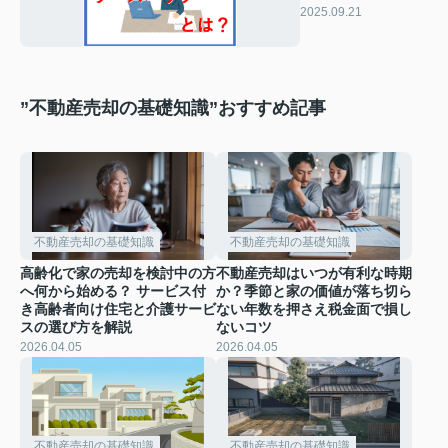
メリットやデメリッ
2025.09.21
トも紹介
”不動産売却の基礎知識”おすすめ記事
不動産売却の基礎知識
不動産売却の基礎知識
高齢化で家の売却を検討中の方
不動産売却はいつが有利な時期
へ何から始める？ サービス付
か？季節と家の価値が落ち切ら
き高齢者向け住宅と介護サービ
ない年数を押さえ税金面で損し
スの選び方を解説
ないコツ
2026.04.05
2026.04.05
不動産売却の基礎知識
不動産売却の基礎知識