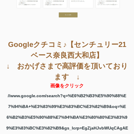
Googleクチコミ♪【センチュリー21
ベース奈良西大和店】
↓ おかげさまで高評価を頂いており
ます ↓
画像をクリック
//www.google.com/search?q=%E6%B2%B3%E5%90%88%E
7%94%BA+%E3%83%99%E3%83%BC%E3%82%B9&oq=%E
6%B2%B3%E5%90%88%E7%94%BA%E3%80%80%E3%83%9
9%E3%83%BC%E3%82%B9&gs_lcrp=EgZjaHJvbWUqCAgAE