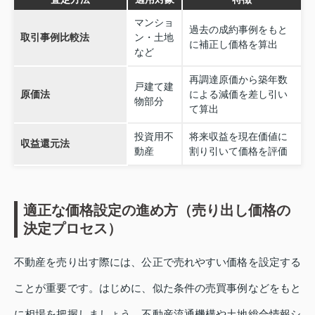
マンショ
過去の成約事例をもと
取引事例比較法
ン・土地
に補正し価格を算出
など
再調達原価から築年数
戸建て建
原価法
による減価を差し引い
物部分
て算出
投資用不
将来収益を現在価値に
収益還元法
動産
割り引いて価格を評価
適正な価格設定の進め方（売り出し価格の
決定プロセス）
不動産を売り出す際には、公正で売れやすい価格を設定する
ことが重要です。はじめに、似た条件の売買事例などをもと
に相場を把握しましょう。不動産流通機構や土地総合情報シ