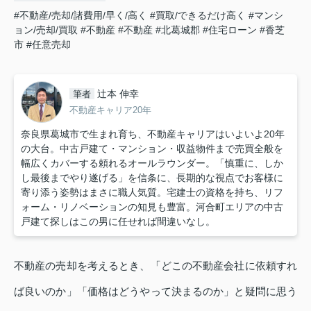
#不動産/売却/諸費用/早く/高く
#買取/できるだけ高く
#マンシ
ョン/売却/買取
#不動産
#不動産
#北葛城郡
#住宅ローン
#香芝
市
#任意売却
辻本 伸幸
筆者
不動産キャリア20年
奈良県葛城市で生まれ育ち、不動産キャリアはいよいよ20年
の大台。中古戸建て・マンション・収益物件まで売買全般を
幅広くカバーする頼れるオールラウンダー。「慎重に、しか
し最後までやり遂げる」を信条に、長期的な視点でお客様に
寄り添う姿勢はまさに職人気質。宅建士の資格を持ち、リフ
ォーム・リノベーションの知見も豊富。河合町エリアの中古
戸建て探しはこの男に任せれば間違いなし。
不動産の売却を考えるとき、「どこの不動産会社に依頼すれ
ば良いのか」「価格はどうやって決まるのか」と疑問に思う