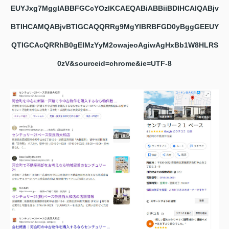
EUYJxg7MggIABBFGCcYOzIKCAEQABiABBiiBDIHCAIQABjv
BTIHCAMQABjvBTIGCAQQRRg9MgYIBRBFGD0yBggGEEUY
QTIGCAcQRRhB0gEIMzYyM2owajeoAgiwAgHxBb1W8HLRS
0zV&sourceid=chrome&ie=UTF-8